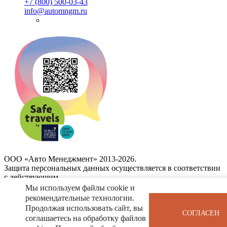
+7 (800) 500-03-43
info@automngm.ru
ООО «Авто Менеджмент» 2013-2026.
Защита персональных данных осуществляется в соответствии
с действующим
законодательством и Федеральным законом от 27.07.2006 N
Мы используем файлы cookie и
152-ФЗ "О персональных данных".
рекомендательные технологии.
Продолжая использовать сайт, вы
СОГЛАСЕН
соглашаетесь на обработку файлов