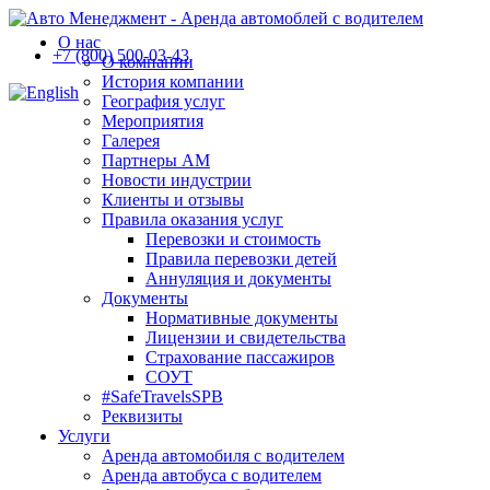
О нас
+7 (800) 500-03-43
О компании
История компании
География услуг
Мероприятия
Галерея
Партнеры АМ
Новости индустрии
Клиенты и отзывы
Правила оказания услуг
Перевозки и стоимость
Правила перевозки детей
Аннуляция и документы
Документы
Нормативные документы
Лицензии и свидетельства
Страхование пассажиров
СОУТ
#SafeTravelsSPB
Реквизиты
Услуги
Аренда автомобиля с водителем
Аренда автобуса с водителем