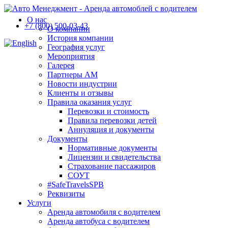
О нас
+7 (800) 500-03-43
О компании
История компании
География услуг
Мероприятия
Галерея
Партнеры АМ
Новости индустрии
Клиенты и отзывы
Правила оказания услуг
Перевозки и стоимость
Правила перевозки детей
Аннуляция и документы
Документы
Нормативные документы
Лицензии и свидетельства
Страхование пассажиров
СОУТ
#SafeTravelsSPB
Реквизиты
Услуги
Аренда автомобиля с водителем
Аренда автобуса с водителем