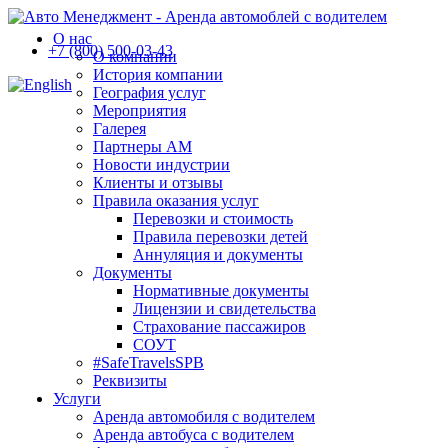
О нас
+7 (800) 500-03-43
О компании
История компании
География услуг
Мероприятия
Галерея
Партнеры АМ
Новости индустрии
Клиенты и отзывы
Правила оказания услуг
Перевозки и стоимость
Правила перевозки детей
Аннуляция и документы
Документы
Нормативные документы
Лицензии и свидетельства
Страхование пассажиров
СОУТ
#SafeTravelsSPB
Реквизиты
Услуги
Аренда автомобиля с водителем
Аренда автобуса с водителем