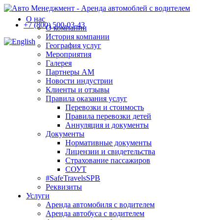
О нас
+7 (800) 500-03-43
О компании
История компании
География услуг
Мероприятия
Галерея
Партнеры АМ
Новости индустрии
Клиенты и отзывы
Правила оказания услуг
Перевозки и стоимость
Правила перевозки детей
Аннуляция и документы
Документы
Нормативные документы
Лицензии и свидетельства
Страхование пассажиров
СОУТ
#SafeTravelsSPB
Реквизиты
Услуги
Аренда автомобиля с водителем
Аренда автобуса с водителем