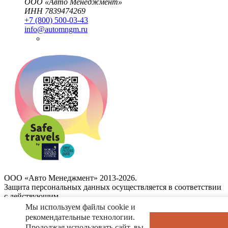
ООО «Авто Менеджмент»
ИНН 7839474269
+7 (800) 500-03-43
info@automngm.ru
ООО «Авто Менеджмент» 2013-2026.
Защита персональных данных осуществляется в соответствии
с действующим
законодательством и Федеральным законом от 27.07.2006 N
Мы используем файлы cookie и
152-ФЗ "О персональных данных".
рекомендательные технологии.
Продолжая использовать сайт, вы