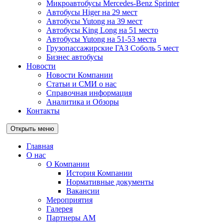
Микроавтобусы Mercedes-Benz Sprinter
Автобусы Higer на 29 мест
Автобусы Yutong на 39 мест
Автобусы King Long на 51 место
Автобусы Yutong на 51-53 места
Грузопассажирские ГАЗ Соболь 5 мест
Бизнес автобусы
Новости
Новости Компании
Статьи и СМИ о нас
Справочная информация
Аналитика и Обзоры
Контакты
Открыть меню
Главная
О нас
О Компании
История Компании
Нормативные документы
Вакансии
Мероприятия
Галерея
Партнеры АМ