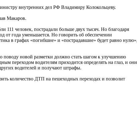
министру внутренних дел РФ Владимиру Колокольцеву.
лав Макаров.
ли 111 человек, пострадали больше двух тысяч. Но благодаря
год от года уменьшается. Но говорить об обеспечении
истика в графах «погибшие» и «пострадавшие» будет равно нулю»
по поводу новой разметки должно стать шагом к улучшению
дным переходом водителям приходится определять на глаз, и они
 других водителей и получают штрафы.
зить количество ДТП на пешеходных переходах и позволит