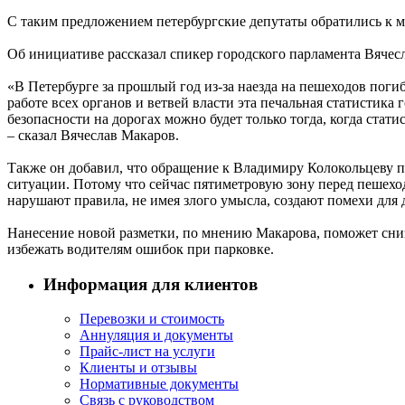
С таким предложением петербургские депутаты обратились к 
Об инициативе рассказал спикер городского парламента Вячес
«В Петербурге за прошлый год из-за наезда на пешеходов погиб
работе всех органов и ветвей власти эта печальная статистика 
безопасности на дорогах можно будет только тогда, когда стат
– сказал Вячеслав Макаров.
Также он добавил, что обращение к Владимиру Колокольцеву 
ситуации. Потому что сейчас пятиметровую зону перед пешехо
нарушают правила, не имея злого умысла, создают помехи для
Нанесение новой разметки, по мнению Макарова, поможет сни
избежать водителям ошибок при парковке.
Информация для клиентов
Перевозки и стоимость
Аннуляция и документы
Прайс-лист на услуги
Клиенты и отзывы
Нормативные документы
Связь с руководством