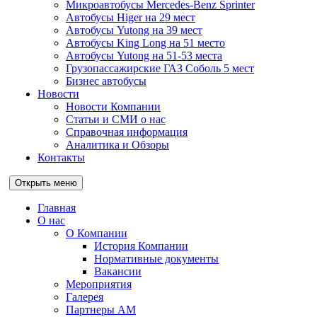
Микроавтобусы Mercedes-Benz Sprinter
Автобусы Higer на 29 мест
Автобусы Yutong на 39 мест
Автобусы King Long на 51 место
Автобусы Yutong на 51-53 места
Грузопассажирские ГАЗ Соболь 5 мест
Бизнес автобусы
Новости
Новости Компании
Статьи и СМИ о нас
Справочная информация
Аналитика и Обзоры
Контакты
Открыть меню
Главная
О нас
О Компании
История Компании
Нормативные документы
Вакансии
Мероприятия
Галерея
Партнеры АМ