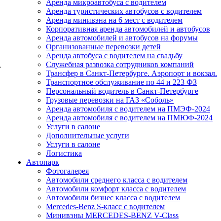
Аренда микроавтобуса с водителем
Аренда туристических автобусов с водителем
Аренда минивэна на 6 мест с водителем
Корпоративная аренда автомобилей и автобусов
Аренда автомобилей и автобусов на форумы
Организованные перевозки детей
Аренда автобуса с водителем на свадьбу
Служебная развозка сотрудников компаний
,
Трансфер в Санкт-Петербурге. Аэропорт и вокзал.
Транспортное обслуживание по 44 и 223 ФЗ
Персональный водитель в Санкт-Петербурге
Грузовые перевозки на ГАЗ «Соболь»
Аренда автомобиля с водителем на ПМЭФ-2024
Аренда автомобиля с водителем на ПМЮФ-2024
Услуги в салоне
Дополнительные услуги
Услуги в салоне
Логистика
Автопарк
Фотогалерея
Автомобили среднего класса с водителем
Автомобили комфорт класса с водителем
Автомобили бизнес класса с водителем
Mercedes-Benz S-класс с водителем
Минивэны MERCEDES-BENZ V-Class